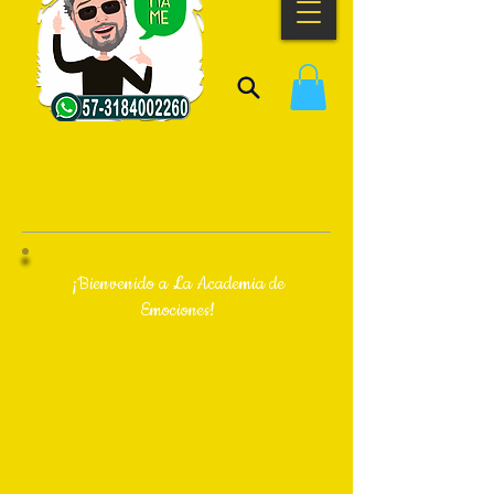
9 Acciones que Pueden
Cambiar tu Vida AHORA
¡Bienvenido a La Academia de
Emociones!
“Sé que deseas expandir tu potencial para
superarte”