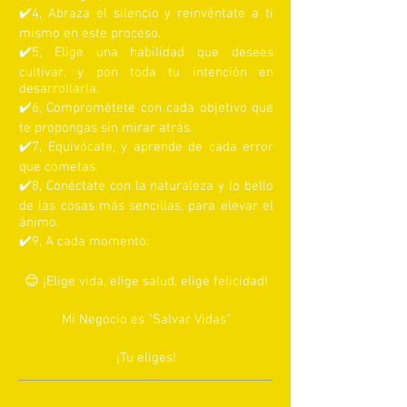
✔️
4, Abraza el silencio y reinvéntate a ti
mismo en este proceso.
✔️
5, Elige una habilidad que desees
cultivar, y pon toda tu intención en
desarrollarla.
✔️
6, Comprométete con cada objetivo que
te propongas sin mirar atrás.
✔️
7, Equivócate, y aprende de cada error
que cometas.
✔️8, Conéctate con la naturaleza y lo bello
de las cosas más sencillas, para elevar el
ánimo.
✔️9, A cada momento:
😊 ¡Elige vida, elige salud, elige felicidad!
Mi Negocio es "Salvar Vidas"
¡Tu eliges!
Si lo ves en tu mente...