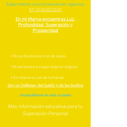
Experimenta una conversación vigorosa:
57-3184002260
En mi Marca encuentras Luz,
Profundidad, Superación y
Prosperidad
No Hay Edad para
Empezar a Meditar
• No es de jóvenes ni es de viejos.
• Ni pertenece a ningún dogma religioso.
• Es milenaria y es de humanos.
Soy un Defensor del Sueño y de los Sueños
"Los soñadores son los salvadores del mundo"
¡Acompáñame en esta cruzada!
Más información educativa para tu
Superación Personal:
DEMENCIA E INSOMNIO