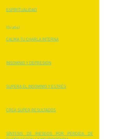
ESPIRITUALIDAD
eBook "10 PASOS PARA VIVIR SIN ESTRÉS"
(Gratis)
CALMA TU CHARLA INTERNA
PASTILLAS PARA DORMIR
INSOMNIO Y DEPRESIÓN
ANÁLISIS DE RIESGO SI SUFRES INSOMNIO
SUPERA EL INSOMNIO Y ESTRÉS
BÚSQUEDA DEL SENTIDO A LA VIDA
CREA SUPER RESULTADOS
DECRETA TU SUPERACIÓN PERSONAL
SÍNTESIS DE RIESGOS POR PÉRDIDA DE