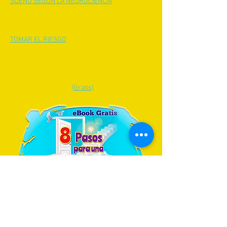
SUEÑO SEGÚN LA NEUROCIENCIA
METAS Y MOTIVACIÓN
TOMAR EL RIESGO
SUPERA EL MIEDO AL CAMBIO
AUDIOLIBRO "CÓMO LA MEDITACIÓN CURA: La
Evidencia Científica"
(Gratis)