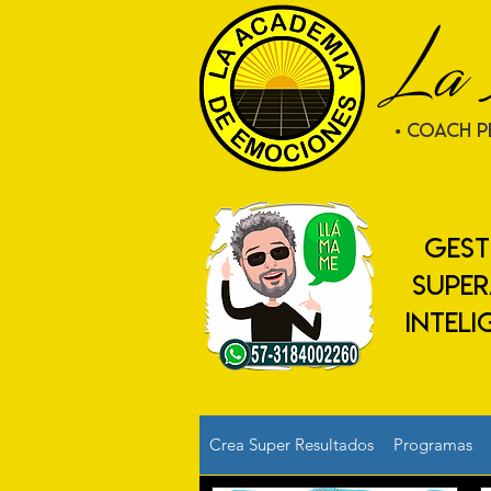
La 
• COACH P
gest
super
INTELI
Crea Super Resultados
Programas