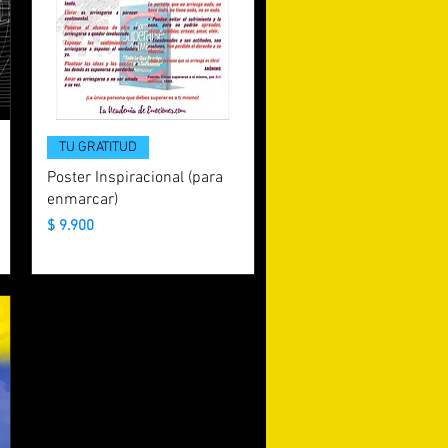
TU GRATITUD
Poster Inspiracional (para
enmarcar)
Precio
$ 9.900