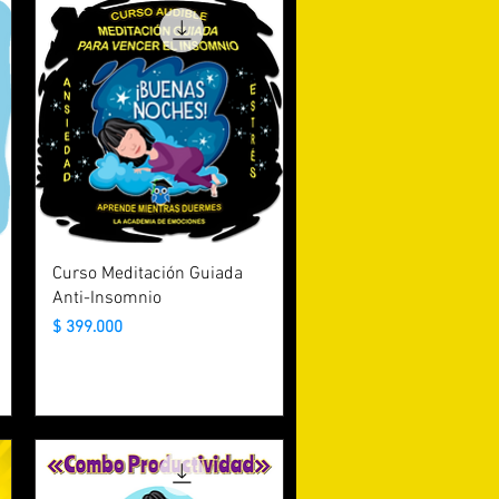
Curso Meditación Guiada
Anti-Insomnio
Precio
$ 399.000