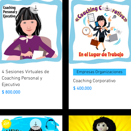
4 Sesiones Virtuales de
Empresas Organizaciones
Coaching Personal y
Coaching Corporativo
Ejecutivo
Precio
$ 400.000
Precio
$ 800.000