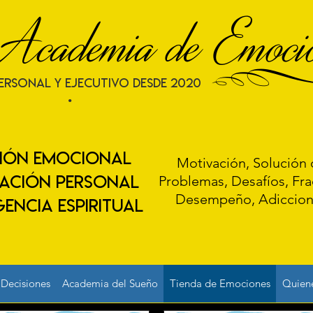
Academia de Emocio
ERSONAL Y EJECUTIVO desde 2020
•
ión emocional
Motivación, Solución 
ación personal
Problemas, Desafíos, Fra
Desempeño, Adiccion
GENCIA ESPIRITUAL
Decisiones
Academia del Sueño
Tienda de Emociones
Quien