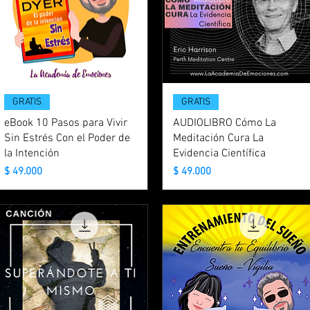
GRATIS
GRATIS
eBook 10 Pasos para Vivir
AUDIOLIBRO Cómo La
Sin Estrés Con el Poder de
Meditación Cura La
la Intención
Evidencia Científica
Precio
Precio
$ 49.000
$ 49.000