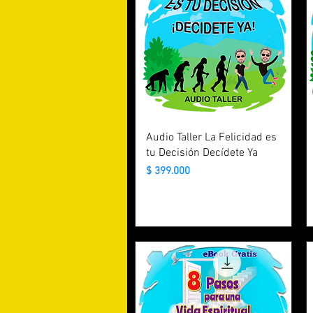
Audio Taller La Felicidad es
tu Decisión Decídete Ya
Precio
$ 399.000