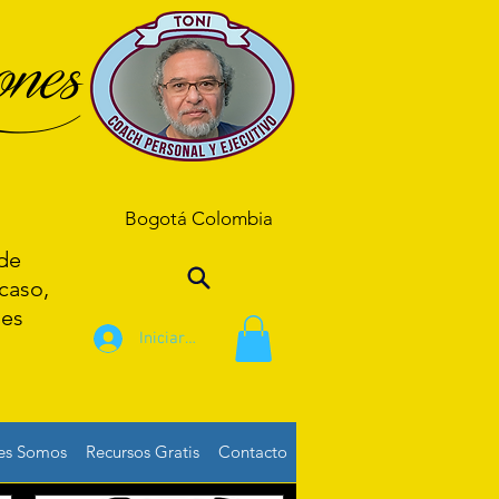
nes
[
Bogotá Colombia
de
caso,
es
Iniciar sesión
es Somos
Recursos Gratis
Contacto