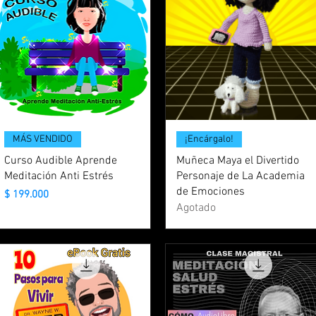
MÁS VENDIDO
¡Encárgalo!
Curso Audible Aprende
Muñeca Maya el Divertido
Meditación Anti Estrés
Personaje de La Academia
de Emociones
Precio
$ 199.000
Agotado