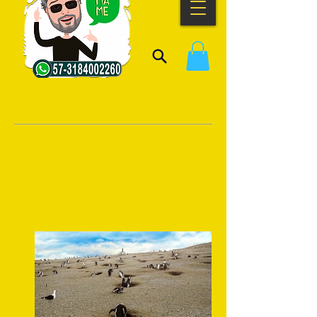
GALERIA
¡Te invito a ver una pequeña muestra de mi
trabajo fotográfico!
Gente como tú, mascotas y cosas que la gente
aprecia.
(haz click para agrandarlas)