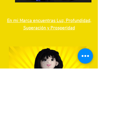
En mi Marca encuentras Luz, Profundidad,
Superación y Prosperidad
Soy Maya, la imagen de La Academia
Visita mi Vitrina en la
Tienda de