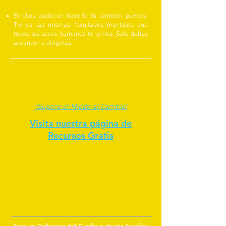
Si ellos pudieron hacerlo tú también puedes.
Tienes las mismas facultades mentales que
todos los seres humanos tenemos. Sólo debes
aprender a dirigirlas.
Cambia tus creencias y comenzarás a
cambiar tu vida.
¡Supera el Miedo al Cambio!
Visita nuestra página de
Recursos Gratis
Programas
Personales