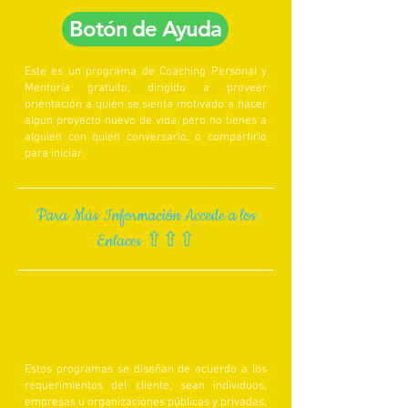
Botón de Ayuda
Este es un programa de Coaching Personal y
Mentoría gratuito, dirigido a p
roveer
orientación a quien se sienta motivado a hacer
algún proyecto nuevo de vida, pero no tienes a
alguien con quien conversarlo, o compartirlo
para iniciar.
Para Más Información Accede a los
Enlaces ⇧⇧⇧
Programas Ejecutivo y
Corporativo
Estos programas se diseñan de acuerdo a los
requerimientos del cliente, sean individuos,
empresas u organizaciones públicas y privadas,