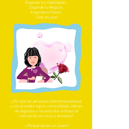
Expande tus Habilidades.
Expande tu Negocio.
Expande tu Pasión.
¡Todo en uno!
¿Por qué las personas altamente exitosas
y con grandes logros como atletas, líderes
de negocios y reconocidos artistas se
convierten en ricos y famosos?
- ¡Porque tienen un Coach!