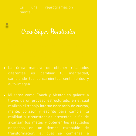
Es una reprogramación
mental.
Crea Súper Resultados
Mi Coaching es un sistema estructurado para
cambiar tu mentalidad, la cual te ha llevado a
los resultados actuales que “tu” ya no deseas.
La única manera de obtener resultados
diferentes es cambiar tu mentalidad,
cambiando tus pensamientos, sentimientos y
auto-imagen.
Mi tarea como Coach y Mentor es guiarte a
través de un proceso estructurado, en el cual
realizas el trabajo interno necesario de cuerpo,
mente, corazón y espíritu para cambiar tu
realidad y circunstancias presentes, a fin de
alcanzar tus metas y obtener los resultados
deseados en un tiempo razonable de
transformación, el cual se comienza a