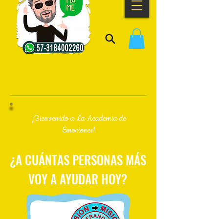
Coaching de Superación
Personal y Ejecutivo
¡Bienvenido a La Academia de
Emociones!
¿A CUÁNTAS PERSONAS MÁS
VOY A AYUDAR HOY?