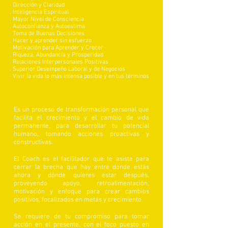
· Dirección y Claridad
. Inteligencia Espiritual
. Mayor Nivel de Consciencia
. Autoconfianza y Autoestima
. Toma de Buenas Decisiones
. Hacer y aprender sin esfuerzo
· Motivación para Aprender y Crecer
. Riqueza, Abundancia y Prosperidad
. Relaciones Interpersonales Positivas
. Superior Desempeño Laboral y de Negocios
· Vivir la vida lo más intensa posible y en tus términos
¿Qué es el Coaching?
Es un proceso de transformación personal que
facilita el crecimiento y el cambio de vida
permanente, para desarrollar tu potencial
humano, tomando acciones proactivas y
constructivas.
El Coach es el facilitador que te asiste para
cerrar la brecha que hay entre donde estás
ahora y dónde quieres estar después,
proveyendo apoyo, retroalimentación,
motivación y enfoque para crear cambios
positivos, focalizados en metas y crecimiento.
Se requiere de tu compromiso para tomar
acción en el presente, con el foco puesto en