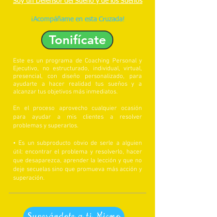
Soy un Defensor del Sueño y de los Sueños
"Los soñadores son los salvadores del mundo"
¡Acompáñame en esta Cruzada!
Tonifícate
Este es un programa de Coaching Personal y
Ejecutivo, no estructurado, individual, virtual,
presencial, con diseño personalizado, para
ayudarte a hacer realidad tus sueños y a
alcanzar tus objetivos más inmediatos.
En el proceso aprovecho cualquier ocasión
para ayudar a mis clientes a resolver
problemas y superarlos.
• Es un subproducto obvio de serle a alguien
útil: encontrar el problema y resolverlo, hacer
que desaparezca, aprender la lección y que no
deje secuelas sino que promueva más acción y
superación.
Superándote a ti Mismo