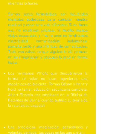
mientras lo haces.
Somos seres formidables, con facultades
mentales poderosas para cambiar nuestra
realidad y crear una vida diferente. Si no fuera
así, no existirían aviones, ni mucho menos
viajes espaciales, y mucho peor, no tendríamos
electricidad, comunicación inalámbrica,
pantalla táctil, y una infinidad de comodidades.
Todo eso existe porque alguien lo vió primero
en su imaginación y después lo creó en forma
física.
Los hermanos Wright que descubrieron la
forma de volar no eran ingenieros sino
mecánicos de bicicleta. Tomas Edison y Henrry
Ford no tenían educación secundaria completa.
Albert Einstein era empleado en la Oficina de
Patentes de Berna, cuando publicó su teoría de
la relatividad especial.
¿Qué tenían todos en común?
Una prodigiosa imaginación, persistencia y
voluntad de hacer las cosas en las que creían.