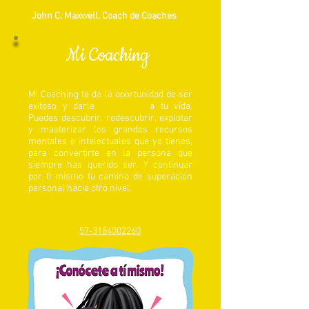
John C. Maxwell, Coach de Coaches
Mi Coaching
Mi Coaching te da la oportunidad de ser
exitoso y darle
significado
a tu vida.
Puedes descubrir, redescubrir, explotar
y masterizar los grandes recursos
mentales e intelectuales que ya tienes,
para convertirte en la persona que
siempre has querido ser. Y continuar
por ti mismo tu camino de superación
personal hacia otro nivel.
Experimenta una conversación vigorosa:
57-3184002260