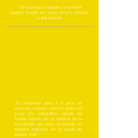
- Pero si ellos lo pueden, tu también
puedes. Puedes ser, hacer, tener y cambiar
lo que quieras.
¡Nos Necesitamos el Uno al Otro!
"Es imposible para ti o para mí
alcanzar nuestro máximo potencial
solos ¡Es imposible!. Jamás ha
habido alguien en la historia de la
humanidad que haya alcanzado su
máximo potencial sin la ayuda de
alguien más".