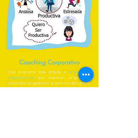
Coaching Corporativo
Este programa es
tá dirigido a
empresas y
organizaciones
que requieran co-gestionar
proyectos, co-gestionar la gerencia del cambio
y potenciar a sus líderes y equipos de trabajo.
Esencialmente consiste en
sesiones
presenciales
,
individuales y grupales
, tanto con
líderes y empleados como con equipos de
trabajo, mediante Coaching, Mentoría y
capacitaciones específicas,
en el lugar de
trabajo
, o en la ubicación externa elegida por el
cliente.