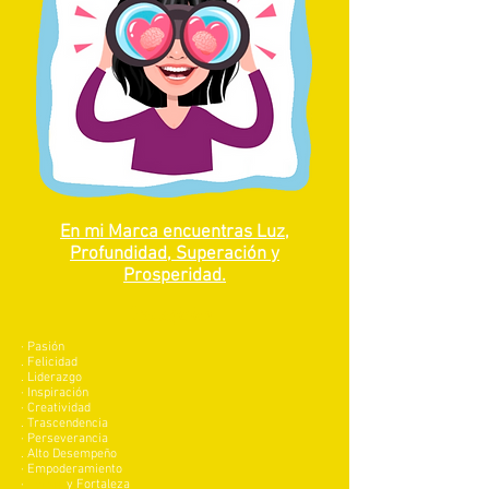
En mi Marca encuentras Luz,
Profundidad, Superación y
Prosperidad.
Beneficios
· Pasión
. Felicidad
. Liderazgo
· Inspiración
· Creatividad
. Trascendencia
· Perseverancia
. Alto Desempeño
· Empoderamiento
·
Coraje
y Fortaleza