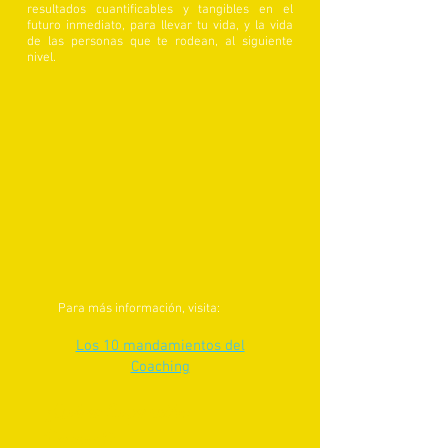
resultados cuantificables y tangibles en el
futuro inmediato, para llevar tu vida, y la vida
de las personas que te rodean, al siguiente
nivel.
Para más información, visita:
Los 10 mandamientos del
Coaching
¿Qué es Superación
Personal?