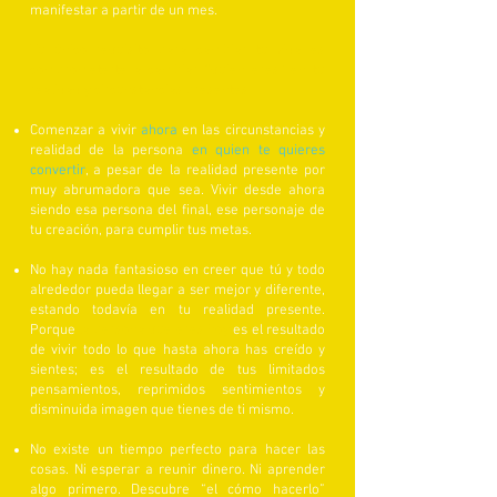
manifestar a partir de un mes.
Tu único requisito para cambiar tu vida es
comprometerte a cambiar “quien eres” en tu
realidad y circunstancias presentes.
Comenzar a vivir
ahora
en las circunstancias y
realidad de la persona
en quien te quieres
convertir
, a pesar de la realidad presente por
muy abrumadora que sea. Vivir desde ahora
siendo esa persona del final, ese personaje de
tu creación, para cumplir tus metas.
No hay nada fantasioso en creer que tú y todo
alrededor pueda llegar a ser mejor y diferente,
estando todavía en tu realidad presente.
Porque
la persona que eres hoy
es el resultado
de vivir todo lo que hasta ahora has creído y
sientes; es el resultado de tus limitados
pensamientos, reprimidos sentimientos y
disminuida imagen que tienes de ti mismo.
No existe un tiempo perfecto para hacer las
cosas. Ni esperar a reunir dinero. Ni aprender
algo primero. Descubre “el cómo hacerlo”