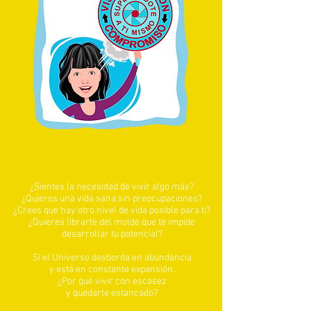
“Sé que deseas expandir tu potencial para
superarte”
¿Sientes la necesidad de vivir algo más?
¿Quieres una vida sana sin preocupaciones?
¿Crees que hay otro nivel de vida posible para ti?
¿Quieres librarte del molde que te impide
desarrollar tu potencial?
Si el Universo desborda en abundancia
y está en constante expansión.
¿Por qué vivir con escasez
y quedarte estancado?