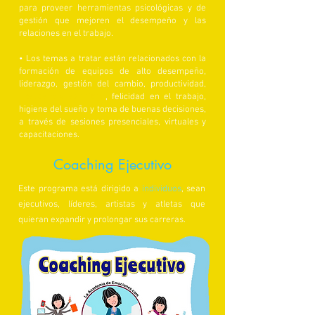
para proveer herramientas psicológicas y de
gestión que mejoren el desempeño y las
relaciones en el trabajo.​
• Los temas a tratar están relacionados con la
formación de equipos de alto desempeño,
liderazgo, gestión del cambio, productividad,
inteligencia espiritual
, felicidad en el trabajo,
higiene del sueño y toma de buenas decisiones,
a través de sesiones presenciales, virtuales y
capacitaciones.
Coaching Ejecutivo
Este programa está dirigido a
individuos
, sean
ejecutivos, líderes, artistas y atletas que
quieran expandir y prolongar sus carreras.