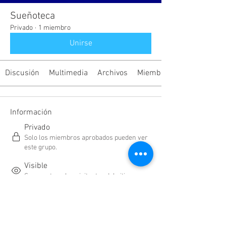
Sueñoteca
Privado
·
1 miembro
Unirse
Discusión
Multimedia
Archivos
Miembros
Información
Privado
Solo los miembros aprobados pueden ver
este grupo.
Visible
Se muestra a los visitantes del sitio.
31 de enero de 2024
Creado
Toni Motivador